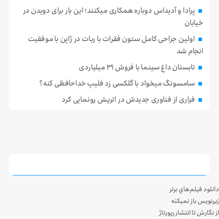
پرادا و آدیداس دوباره همکاری میکنند؛ این بار برای دویدن در
خیابان
اولین جراحی کامل ستون فقرات با ربات در ژاپن با موفقیت
انجام شد
تابستان داغ سینما با فروش ۳۱ میلیاردی
سامسونگ میخواد با گلکسی زد فلیپ خداحافظی کنه؟
فراری از فناوری جدیدش در اتریش رونمایی کرد
دانلود فيلم‌هاي برتر
زيرنويس باز نميکنه
از نگارش تا انتشار رپورتاژ