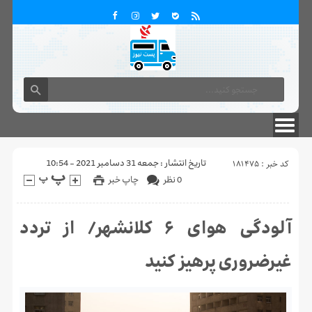
تماس با ما
درباره ما
کد خبر : 181475
تاریخ انتشار : جمعه 31 دسامبر 2021 - 10:54
0 نظر
چاپ خبر
آلودگی هوای ۶ کلانشهر/ از تردد
غیرضروری پرهیز کنید