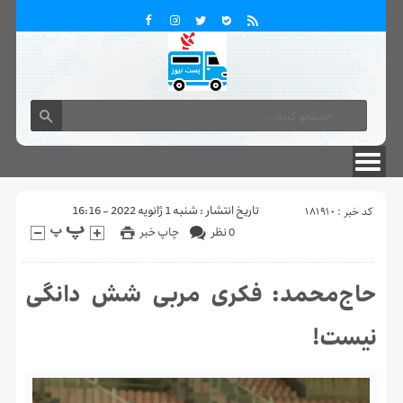
تماس با ما
درباره ما
کد خبر : 181910
تاریخ انتشار : شنبه 1 ژانویه 2022 - 16:16
0 نظر
چاپ خبر
حاج‌محمد:‌ فکری مربی شش دانگی
نیست!