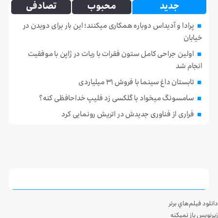
جدید
محبوب
تصادفی
پرادا و آدیداس دوباره همکاری میکنند؛ این بار برای دویدن در
خیابان
اولین جراحی کامل ستون فقرات با ربات در ژاپن با موفقیت
انجام شد
تابستان داغ سینما با فروش ۳۱ میلیاردی
سامسونگ میخواد با گلکسی زد فلیپ خداحافظی کنه؟
فراری از فناوری جدیدش در اتریش رونمایی کرد
دانلود فيلم‌هاي برتر
زيرنويس باز نميکنه