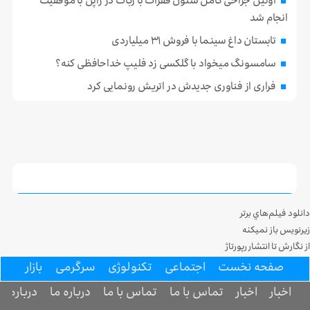
اولین جراحی کامل ستون فقرات با ربات در ژاپن با موفقیت
انجام شد
تابستان داغ سینما با فروش ۳۱ میلیاردی
سامسونگ میخواد با گلکسی زد فلیپ خداحافظی کنه؟
فراری از فناوری جدیدش در اتریش رونمایی کرد
دانلود فيلم‌هاي برتر
زيرنويس باز نميکنه
از نگارش تا انتشار رپورتاژ
صفحه نخست
اجتماعی
تکنولوژی
سرگرمی
بازار
اخبار
اخبار
تماس با ما
تماس با ما
درباره ما
درباره ما