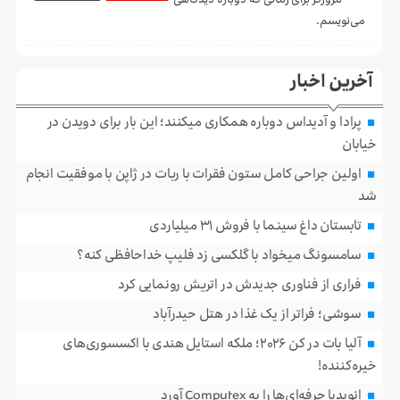
مرورگر برای زمانی که دوباره دیدگاهی
می‌نویسم.
آخرین اخبار
پرادا و آدیداس دوباره همکاری میکنند؛ این بار برای دویدن در
خیابان
اولین جراحی کامل ستون فقرات با ربات در ژاپن با موفقیت انجام
شد
تابستان داغ سینما با فروش ۳۱ میلیاردی
سامسونگ میخواد با گلکسی زد فلیپ خداحافظی کنه؟
فراری از فناوری جدیدش در اتریش رونمایی کرد
سوشی؛ فراتر از یک غذا در هتل حیدرآباد
آلیا بات در کن ۲۰۲۶؛ ملکه استایل هندی با اکسسوری‌های
خیره‌کننده!
انویدیا حرفه‌ای‌ها را به Computex آورد