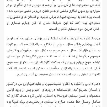
کاهش محدودیت‌های کرونایی و از همه مهم‌تر عادی انگاری و در
مواردی نیز سهل انگاری بخشی از هموطنان عزیز در کشور موجب شده
است روند ابتلا به بیماری کرونا در برخی شهرها و استان های کشور روند
صعودی پیدا کند که این شرایط نشان از خیز چهارم بیماری و
خطرناکترین موج بیماری تاکنون است.
وی با اشاره به آیین‌ها و آداب ایرانیان در روزهای منتهی به عید نوروز
گفت: روزهای پایانی سال، مردم را به تکاپو می‌اندازد؛ هم کسب‌وکارها
به دنبال بازار آخر سال و هم مردم به دنبال خرید و فروش و کارهای
مرسوم دیگر مثل نظافت خانه هستند، همین تکاپوها اگر حواسمان
نباشد موج چهارم ویروس که به گفته کارشناسان سخت‌تر از سه موج
قبلی است را راه می‌اندازد و متأسفانه ممکن است شاهد اتفاقات
ناخوشایند قبلی از جمله از دست دادن هموطنان گرامی باشیم.
دکتر دانایی با اشاره به آغاز واکسیناسیون بر علیه کروناویروس در کشور
و استان تصریح کرد: خوشبختانه در روزهای اخیر و پس از ورود اولین
محموله واکسن بیماری کووید۱۹ به استان، اولین گروه هدف گذاری که
شامل پرسنل خط مقدم مبارزه با بیماری در بخش‌های ویژه کرونا بود