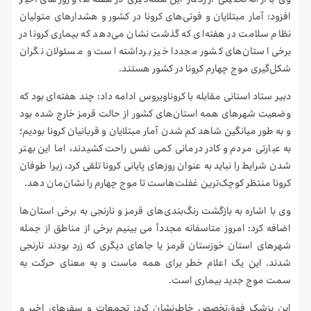
وی با ارائه تحلیلی از رفتار این همه‌گیری در هفته‌ها و روزهای اخیر
افزود: آمار مبتلایان و فوتی‌های کرونا در کشور و هشدارهای متولیان
نظام سلامت در هفته‌ای که گذشت نشان می‌دهد که بیماری کرونا در
برخی استان‌های کشور مجددا خیز برداشته است و مسئولان نگران
شکل‌گیری موج چهارم کرونا در کشور هستند.
دبیر ستاد استانی مقابله با کروناویروس ادامه داد: چند هفته‌ای بود که
وضعیت شهرهای همه استان‌های کشور از حالت قرمز خارج شده بود
و به طور میانگین شاهد کم شدن آمار مبتلایان و قربانیان کرونا بودیم؛
به عبارتی مردم و کادر درمانی کمی نفس راحت کشیدند، اما این بهتر
شدن شرایط را نباید به عنوان روزهای پایانی کرونا تلقی کرد، زیرا طوفان
کرونا منتظر کوچک‌ترین غفلت‌هاست تا موج چهارم را نشان‌مان دهد.
وی با اشاره به بازگشت رنگ‌بندی‌های قرمز و نارنجی به برخی استان‌ها
اضافه کرد: امروز متاسفانه مجدداً می بینیم برخی از مناطق از جمله
شهرهای استان خوزستان قرمز یا جاهای دیگری که زرد بودند نارنجی
شدند. این یک اعلام خطر برای همه ماست و به معنای حرکت به
سمت موج جدید بیماری است.
این پزشک فوق‌تخصص خاطرنشان کرد: تجمعات و سفرهای اخیر و